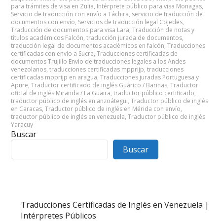
para trámites de visa en Zulia
,
Intérprete público para visa Monagas
,
Servicio de traducción con envío a Táchira
,
servicio de traducción de
documentos con envío
,
Servicios de traducción legal Cojedes
,
Traducción de documentos para visa Lara
,
Traducción de notas y
títulos académicos Falcón
,
traducción jurada de documentos
,
traducción legal de documentos académicos en falcón
,
Traducciones
certificadas con envío a Sucre
,
Traducciones certificadas de
documentos Trujillo Envío de traducciones legales a los Andes
venezolanos
,
traducciones certificadas mpprijp
,
traducciones
certificadas mpprijp en aragua
,
Traducciones juradas Portuguesa y
Apure
,
Traductor certificado de inglés Guárico / Barinas
,
Traductor
oficial de inglés Miranda / La Guaira
,
traductor público certificado
,
traductor público de inglés en anzoátegui
,
Traductor público de inglés
en Caracas
,
Traductor público de inglés en Mérida con envío
,
traductor público de inglés en venezuela
,
Traductor público de inglés
Yaracuy
Buscar
Buscar
Traducciones Certificadas de Inglés en Venezuela |
Intérpretes Públicos