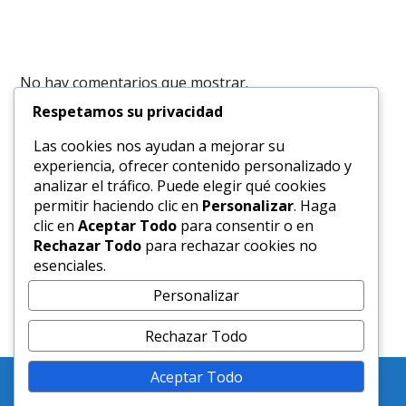
No hay comentarios que mostrar.
Respetamos su privacidad
Las cookies nos ayudan a mejorar su
marzo 2026
experiencia, ofrecer contenido personalizado y
analizar el tráfico. Puede elegir qué cookies
permitir haciendo clic en
Personalizar
. Haga
clic en
Aceptar Todo
para consentir o en
Categoria
Rechazar Todo
para rechazar cookies no
esenciales.
Traductor Ingles
Personalizar
Rechazar Todo
Aceptar Todo
Servicio de Traducciones e Interpretaciones en Ingles
certificadas por Interprete Publico Venezolano
© 2026