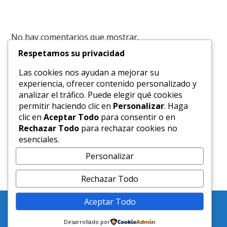
No hay comentarios que mostrar.
Respetamos su privacidad
Las cookies nos ayudan a mejorar su
marzo 2026
experiencia, ofrecer contenido personalizado y
analizar el tráfico. Puede elegir qué cookies
permitir haciendo clic en
Personalizar
. Haga
clic en
Aceptar Todo
para consentir o en
Categoria
Rechazar Todo
para rechazar cookies no
esenciales.
Traductor Ingles
Personalizar
Rechazar Todo
Aceptar Todo
Servicio de Traducciones e Interpretaciones en Ingles
certificadas por Interprete Publico Venezolano
© 2026
Tema por
WP Puzzle
Desarrollado por