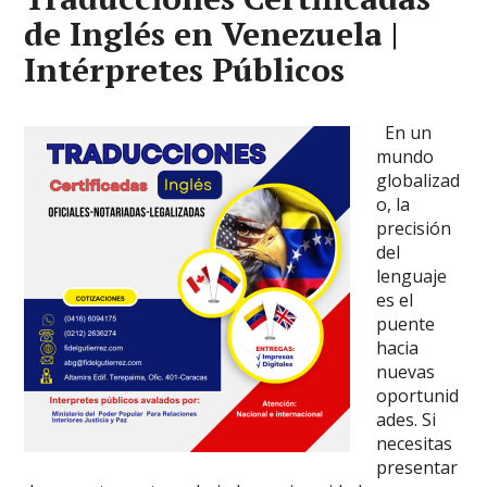
de Inglés en Venezuela |
Intérpretes Públicos
En un
mundo
globalizad
o, la
precisión
del
lenguaje
es el
puente
hacia
nuevas
oportunid
ades. Si
necesitas
presentar